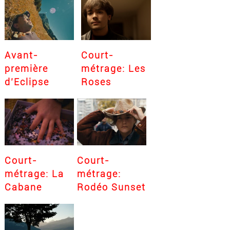
Avant-
Court-
première
métrage: Les
d’Eclipse
Roses
Court-
Court-
métrage: La
métrage:
Cabane
Rodéo Sunset