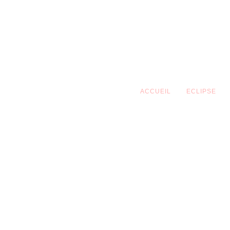
Skip
to
content
ACCUEIL
ECLIPSE