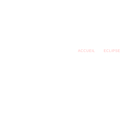
Skip
to
content
ACCUEIL
ECLIPSE